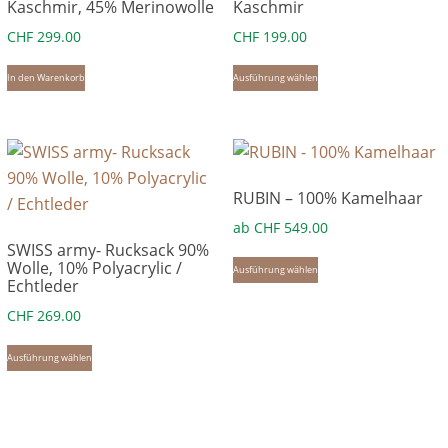
Kaschmir, 45% Merinowolle
Kaschmir
CHF
299.00
CHF
199.00
Dieses
In den Warenkorb
Ausführung wählen
Produkt
weist
mehrere
Varianten
RUBIN – 100% Kamelhaar
auf.
Die
ab
CHF
549.00
SWISS army- Rucksack 90%
Optionen
Dieses
Wolle, 10% Polyacrylic /
Ausführung wählen
können
Produkt
Echtleder
auf
weist
CHF
269.00
der
mehrere
Dieses
Produktseite
Ausführung wählen
Varianten
Produkt
gewählt
auf.
weist
werden
Die
mehrere
Optionen