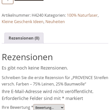
Streifen
versch.
Artikelnummer:
H4240
Kategorien:
100% Naturfaser
,
Farben
Kleine Geschenk Ideen
,
Neuheiten
-
75%
Leinen,
Rezensionen (0)
25%
Baumwolle
Rezensionen
Menge
Es gibt noch keine Rezensionen.
Schreiben Sie die erste Rezension für „PROVENCE Streifen
versch. Farben – 75% Leinen, 25% Baumwolle“
Ihre E-Mail-Adresse wird nicht veröffentlicht.
Erforderliche Felder sind mit
*
markiert
Ihre Bewertung
*