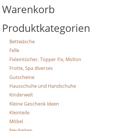
Varianten
Warenkorb
können
auf.
auf
Die
der
Optionen
Produktkategorien
Produktseite
können
gewählt
auf
Bettwäsche
werden
der
Felle
Produktseite
Fixleintücher, Topper Fix, Molton
gewählt
Frotte, Spa diverses
werden
Gutscheine
Hausschuhe und Handschuhe
Kinderwelt
Kleine Geschenk Ideen
Kleinteile
Möbel
Neuheiten