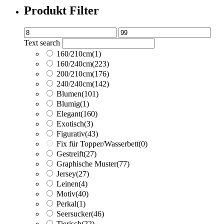
Produkt Filter
Text search
160/210cm
(1)
160/240cm
(223)
200/210cm
(176)
240/240cm
(142)
Blumen
(101)
Blumig
(1)
Elegant
(160)
Exotisch
(3)
Figurativ
(43)
Fix für Topper/Wasserbett
(0)
Gestreift
(27)
Graphische Muster
(77)
Jersey
(27)
Leinen
(4)
Motiv
(40)
Perkal
(1)
Seersucker
(46)
Tierisch
(22)