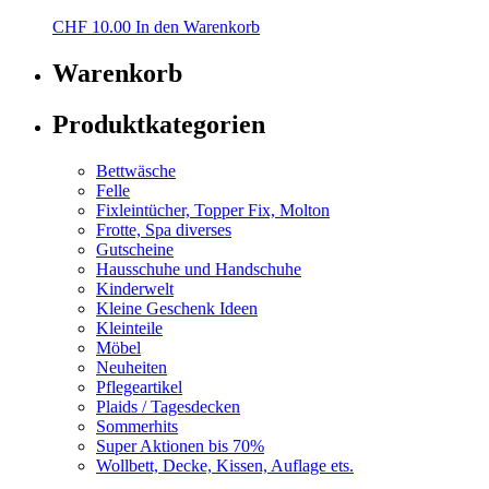
CHF
10.00
In den Warenkorb
Warenkorb
Produktkategorien
Bettwäsche
Felle
Fixleintücher, Topper Fix, Molton
Frotte, Spa diverses
Gutscheine
Hausschuhe und Handschuhe
Kinderwelt
Kleine Geschenk Ideen
Kleinteile
Möbel
Neuheiten
Pflegeartikel
Plaids / Tagesdecken
Sommerhits
Super Aktionen bis 70%
Wollbett, Decke, Kissen, Auflage ets.