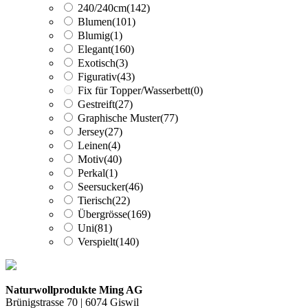
240/240cm
(142)
Blumen
(101)
Blumig
(1)
Elegant
(160)
Exotisch
(3)
Figurativ
(43)
Fix für Topper/Wasserbett
(0)
Gestreift
(27)
Graphische Muster
(77)
Jersey
(27)
Leinen
(4)
Motiv
(40)
Perkal
(1)
Seersucker
(46)
Tierisch
(22)
Übergrösse
(169)
Uni
(81)
Verspielt
(140)
Naturwollprodukte Ming AG
Brünigstrasse 70 | 6074 Giswil