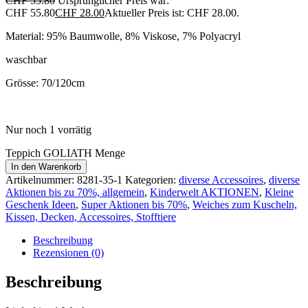
CHF
55.80
Ursprünglicher Preis war:
CHF 55.80
CHF
28.00
Aktueller Preis ist: CHF 28.00.
Material: 95% Baumwolle, 8% Viskose, 7% Polyacryl
waschbar
Grösse: 70/120cm
Nur noch 1 vorrätig
Teppich GOLIATH Menge
In den Warenkorb
Artikelnummer:
8281-35-1
Kategorien:
diverse Accessoires
,
diverse
Aktionen bis zu 70%, allgemein
,
Kinderwelt AKTIONEN
,
Kleine
Geschenk Ideen
,
Super Aktionen bis 70%
,
Weiches zum Kuscheln,
Kissen, Decken, Accessoires, Stofftiere
Beschreibung
Rezensionen (0)
Beschreibung