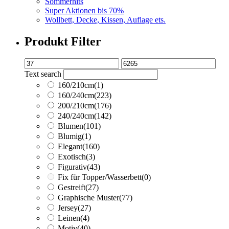
Sommerhits
Super Aktionen bis 70%
Wollbett, Decke, Kissen, Auflage ets.
Produkt Filter
Text search
160/210cm
(1)
160/240cm
(223)
200/210cm
(176)
240/240cm
(142)
Blumen
(101)
Blumig
(1)
Elegant
(160)
Exotisch
(3)
Figurativ
(43)
Fix für Topper/Wasserbett
(0)
Gestreift
(27)
Graphische Muster
(77)
Jersey
(27)
Leinen
(4)
Motiv
(40)