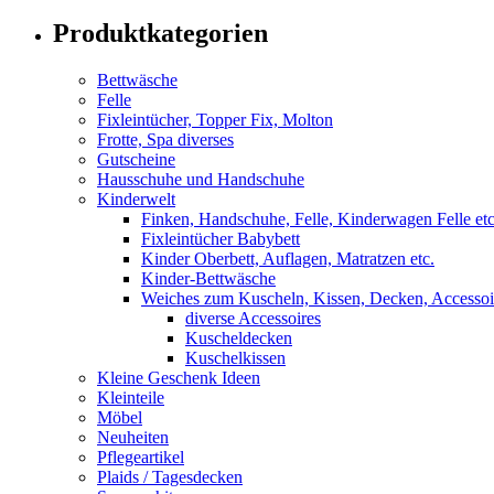
Produktkategorien
Bettwäsche
Felle
Fixleintücher, Topper Fix, Molton
Frotte, Spa diverses
Gutscheine
Hausschuhe und Handschuhe
Kinderwelt
Finken, Handschuhe, Felle, Kinderwagen Felle etc
Fixleintücher Babybett
Kinder Oberbett, Auflagen, Matratzen etc.
Kinder-Bettwäsche
Weiches zum Kuscheln, Kissen, Decken, Accessoire
diverse Accessoires
Kuscheldecken
Kuschelkissen
Kleine Geschenk Ideen
Kleinteile
Möbel
Neuheiten
Pflegeartikel
Plaids / Tagesdecken