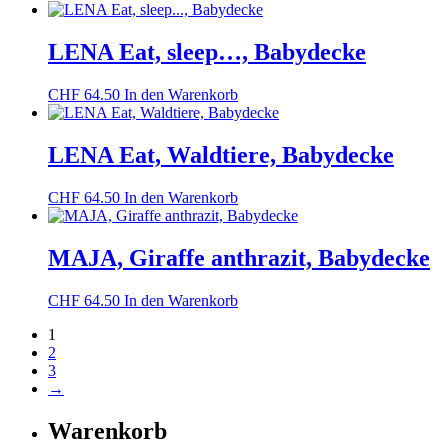
LENA Eat, sleep…, Babydecke
CHF
64.50
In den Warenkorb
LENA Eat, Waldtiere, Babydecke
CHF
64.50
In den Warenkorb
MAJA, Giraffe anthrazit, Babydecke
CHF
64.50
In den Warenkorb
1
2
3
→
Warenkorb