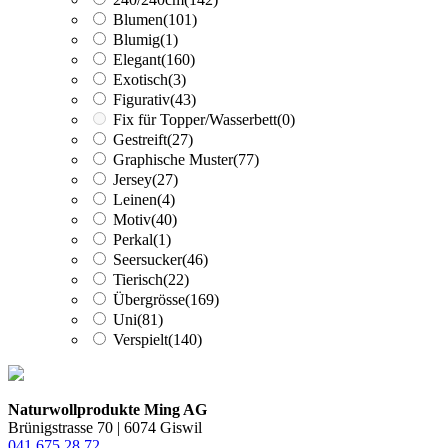
Blumen
(101)
Blumig
(1)
Elegant
(160)
Exotisch
(3)
Figurativ
(43)
Fix für Topper/Wasserbett
(0)
Gestreift
(27)
Graphische Muster
(77)
Jersey
(27)
Leinen
(4)
Motiv
(40)
Perkal
(1)
Seersucker
(46)
Tierisch
(22)
Übergrösse
(169)
Uni
(81)
Verspielt
(140)
Naturwollprodukte Ming AG
Brünigstrasse 70 | 6074 Giswil
041 675 28 72