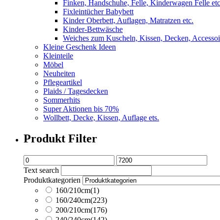
Finken, Handschuhe, Felle, Kinderwagen Felle etc
Fixleintücher Babybett
Kinder Oberbett, Auflagen, Matratzen etc.
Kinder-Bettwäsche
Weiches zum Kuscheln, Kissen, Decken, Accessoire
Kleine Geschenk Ideen
Kleinteile
Möbel
Neuheiten
Pflegeartikel
Plaids / Tagesdecken
Sommerhits
Super Aktionen bis 70%
Wollbett, Decke, Kissen, Auflage ets.
Produkt Filter
Text search
Produktkategorien
160/210cm
(1)
160/240cm
(223)
200/210cm
(176)
240/240cm
(142)