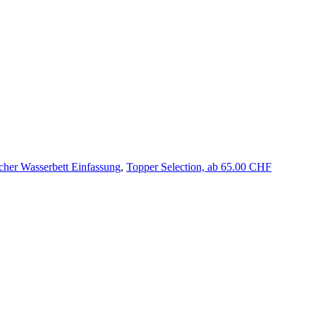
ücher Wasserbett Einfassung
,
Topper Selection, ab 65.00 CHF