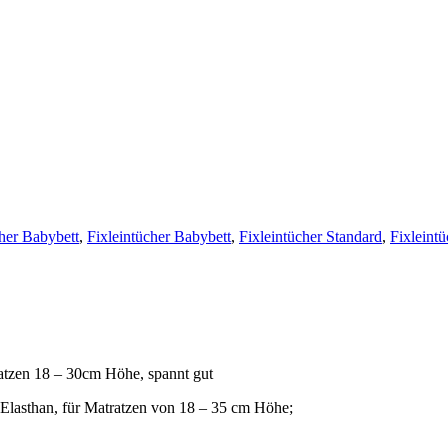
cher Babybett
,
Fixleintücher Babybett
,
Fixleintücher Standard
,
Fixleint
zen 18 – 30cm Höhe, spannt gut
asthan, für Matratzen von 18 – 35 cm Höhe;