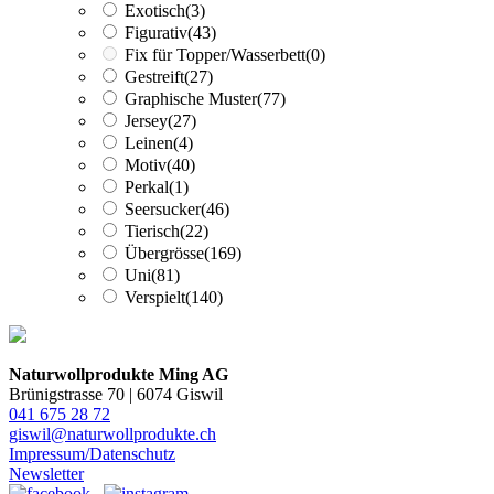
Exotisch
(3)
Figurativ
(43)
Fix für Topper/Wasserbett
(0)
Gestreift
(27)
Graphische Muster
(77)
Jersey
(27)
Leinen
(4)
Motiv
(40)
Perkal
(1)
Seersucker
(46)
Tierisch
(22)
Übergrösse
(169)
Uni
(81)
Verspielt
(140)
Naturwollprodukte Ming AG
Brünigstrasse 70 | 6074 Giswil
041 675 28 72
giswil@naturwollprodukte.ch
Impressum/Datenschutz
Newsletter