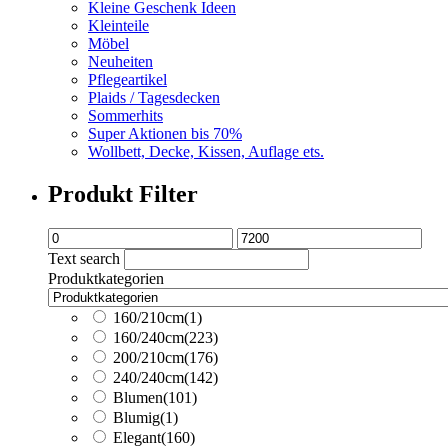
Kleine Geschenk Ideen
Kleinteile
Möbel
Neuheiten
Pflegeartikel
Plaids / Tagesdecken
Sommerhits
Super Aktionen bis 70%
Wollbett, Decke, Kissen, Auflage ets.
Produkt Filter
Text search
Produktkategorien
160/210cm
(1)
160/240cm
(223)
200/210cm
(176)
240/240cm
(142)
Blumen
(101)
Blumig
(1)
Elegant
(160)