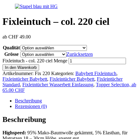
Fixleintuch – col. 220 ciel
ab
CHF
49.00
Qualität
Grösse
Zurücksetzen
Fixleintuch - col. 220 ciel Menge
In den Warenkorb
Artikelnummer:
Fix 220
Kategorien:
Babybett Fixleintuch
,
Fixleintücher Babybett
,
Fixleintücher Babybett
,
Fixleintücher
Standard
,
Fixleintücher Wasserbett Einfassung
,
Topper Selection, ab
65.00 CHF
Beschreibung
Rezensionen (0)
Beschreibung
Highspeed:
95% Mako-Baumwolle gekämmt, 5% Elasthan, für
Matratzen 18 – 30cm Höhe, spannt gut