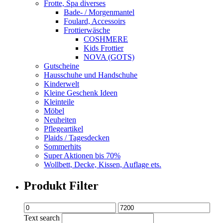
Frotte, Spa diverses
Bade- / Morgenmantel
Foulard, Accessoirs
Frottierwäsche
COSHMERE
Kids Frottier
NOVA (GOTS)
Gutscheine
Hausschuhe und Handschuhe
Kinderwelt
Kleine Geschenk Ideen
Kleinteile
Möbel
Neuheiten
Pflegeartikel
Plaids / Tagesdecken
Sommerhits
Super Aktionen bis 70%
Wollbett, Decke, Kissen, Auflage ets.
Produkt Filter
Text search