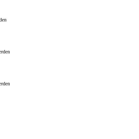
rden
erden
erden