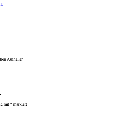
RE
hen Aufheller
“
nd mit
*
markiert