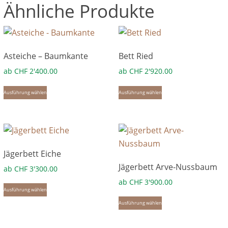
Ähnliche Produkte
Asteiche – Baumkante
Bett Ried
ab
CHF
2'400.00
ab
CHF
2'920.00
Dieses
Dieses
Ausführung wählen
Ausführung wählen
Produkt
Produkt
weist
weist
mehrere
mehrere
Varianten
Varianten
Jägerbett Eiche
auf.
auf.
Jägerbett Arve-Nussbaum
Die
Die
ab
CHF
3'300.00
Optionen
Optionen
ab
CHF
3'900.00
Dieses
Ausführung wählen
können
können
Produkt
Dieses
Ausführung wählen
auf
auf
weist
Produkt
der
der
mehrere
weist