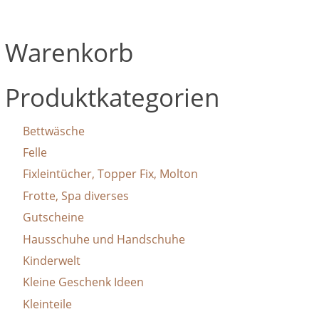
Produktseite
Produktseite
Varianten
mehrere
gewählt
gewählt
auf.
Varianten
Warenkorb
werden
werden
Die
auf.
Optionen
Die
können
Optionen
Produktkategorien
auf
können
der
auf
Bettwäsche
Produktseite
der
Felle
gewählt
Produktseite
Fixleintücher, Topper Fix, Molton
werden
gewählt
Frotte, Spa diverses
werden
Gutscheine
Hausschuhe und Handschuhe
Kinderwelt
Kleine Geschenk Ideen
Kleinteile