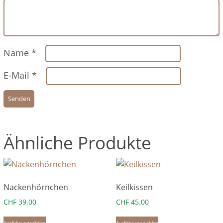
Name
*
E-Mail
*
Ähnliche Produkte
Nackenhörnchen
Keilkissen
CHF
39.00
CHF
45.00
Dieses
Dieses
Ausführung wählen
Ausführung wählen