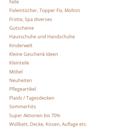
Felle
Produktseite
Produktseite
Fixleintücher, Topper Fix, Molton
gewählt
gewählt
Frotte, Spa diverses
werden
werden
Gutscheine
Hausschuhe und Handschuhe
Kinderwelt
Kleine Geschenk Ideen
Kleinteile
Möbel
Neuheiten
Pflegeartikel
Plaids / Tagesdecken
Sommerhits
Super Aktionen bis 70%
Wollbett, Decke, Kissen, Auflage ets.