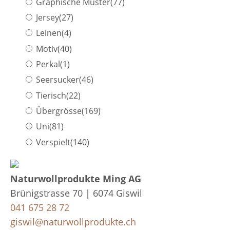
Graphische Muster
(77)
Jersey
(27)
Leinen
(4)
Motiv
(40)
Perkal
(1)
Seersucker
(46)
Tierisch
(22)
Übergrösse
(169)
Uni
(81)
Verspielt
(140)
Naturwollprodukte Ming AG
Brünigstrasse 70 | 6074 Giswil
041 675 28 72
giswil@naturwollprodukte.ch