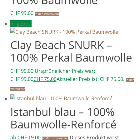
CHF
99.00
In den Warenkorb
Angebot!
Clay Beach SNURK –
100% Perkal Baumwolle
CHF
99.00
Ursprünglicher Preis war:
CHF 99.00
CHF
75.00
Aktueller Preis ist: CHF 75.00.
In den
Warenkorb
Istanbul blau – 100%
Baumwolle-Renforcé
ab
CHF
19.00
Dieses Produkt weist
Ausführung wählen