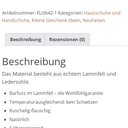
Flip-
Flop
Artikelnummer:
FLI3642-1
Kategorien:
Hausschuhe und
mit
Handschuhe
,
Kleine Geschenk Ideen
,
Neuheiten
Gummisohle
Menge
Beschreibung
Rezensionen (0)
Beschreibung
Das Material besteht aus echtem Lammfell und
Ledersohle.
Barfuss im Lammfell – die Wohlfühlgarantie
Temperaturausgleichend: kein Schwitzen
Kuschelig-flauschig
Natürlich
Selbstreinigend