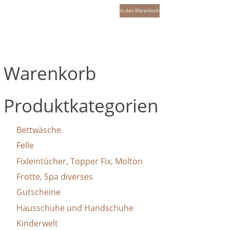
auf
Produktseite
weist
In den Warenkorb
der
gewählt
mehrere
Produktseite
werden
Varianten
gewählt
auf.
werden
Die
Warenkorb
Optionen
können
Produktkategorien
auf
der
Produktseite
Bettwäsche
gewählt
Felle
werden
Fixleintücher, Topper Fix, Molton
Frotte, Spa diverses
Gutscheine
Hausschuhe und Handschuhe
Kinderwelt