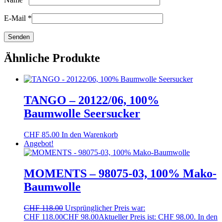
E-Mail
*
Ähnliche Produkte
TANGO – 20122/06, 100%
Baumwolle Seersucker
CHF
85.00
In den Warenkorb
Angebot!
MOMENTS – 98075-03, 100% Mako-
Baumwolle
CHF
118.00
Ursprünglicher Preis war:
CHF 118.00
CHF
98.00
Aktueller Preis ist: CHF 98.00.
In den