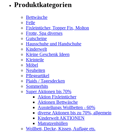
Produktkategorien
Bettwäsche
Felle
Fixleintücher, Topper Fix, Molton
Frotte, Spa diverses
Gutscheine
Hausschuhe und Handschuhe
Kinderwelt
Kleine Geschenk Ideen
Kleinteile
Möbel
Neuheiten
Pflegeartikel
Plaids / Tagesdecken
Sommerhits
Super Aktionen bis 70%
Aktion Fixleintücher
Aktionen Bettwäsche
Ausstellungs Wollbetten - 60%
diverse Aktionen bis zu 70%, allgemein
Kinderwelt AKTIONEN
Matratzenhüllen
Wollbett, Decke, Kissen, Auflage ets.