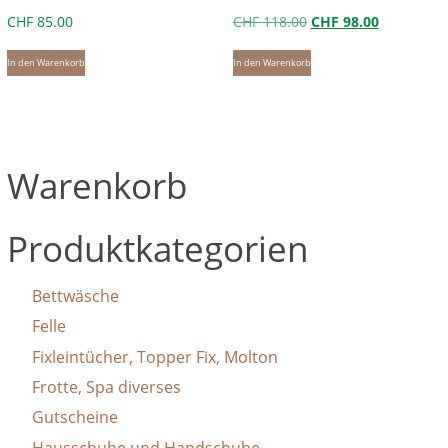
Ursprünglicher
Aktueller
CHF
85.00
CHF
118.00
CHF
98.00
Preis
Preis
In den Warenkorb
In den Warenkorb
war:
ist:
CHF 118.00
CHF 98.00.
Warenkorb
Produktkategorien
Bettwäsche
Felle
Fixleintücher, Topper Fix, Molton
Frotte, Spa diverses
Gutscheine
Hausschuhe und Handschuhe