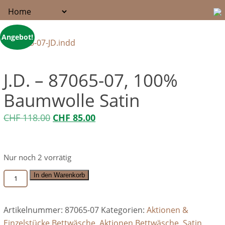
Angebot!
J.D. – 87065-07, 100%
Baumwolle Satin
Ursprünglicher
Aktueller
CHF
118.00
CHF
85.00
Preis
Preis
war:
ist:
Nur noch 2 vorrätig
CHF 118.00
CHF 85.00.
J.D.
In den Warenkorb
-
87065-
Artikelnummer:
87065-07
Kategorien:
Aktionen &
07,
Einzelstücke Bettwäsche
,
Aktionen Bettwäsche
,
Satin