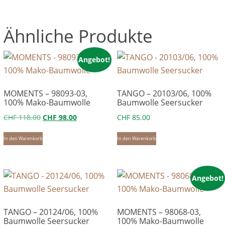
Ähnliche Produkte
Angebot!
MOMENTS – 98093-03,
TANGO – 20103/06, 100%
100% Mako-Baumwolle
Baumwolle Seersucker
Ursprünglicher
Aktueller
CHF
118.00
CHF
98.00
CHF
85.00
Preis
Preis
In den Warenkorb
In den Warenkorb
war:
ist:
CHF 118.00
CHF 98.00.
Angebot!
TANGO – 20124/06, 100%
MOMENTS – 98068-03,
Baumwolle Seersucker
100% Mako-Baumwolle