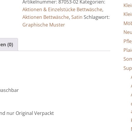
Artikelnummer:
87053-02
Kategorien:
02,
Kle
Aktionen & Einzelstücke Bettwäsche
,
100%
Klei
Aktionen Bettwäsche
,
Satin
Schlagwort:
Baumwolle
Möb
Graphische Muster
Satin
Neu
Menge
Pfle
en (0)
Pla
Som
Sup
 waschbar
nd nur Original Verpackt