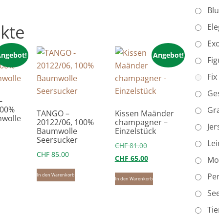
Bl
kte
Ele
Exo
ngebot!
Angebot!
Fig
Fix
Ges
–
100%
Gr
TANGO –
Kissen Maänder
wolle
20122/06, 100%
champagner –
Jer
Baumwolle
Einzelstück
rsprünglicher
Seersucker
Le
tueller
reis
Ursprünglicher
CHF
81.00
CHF
85.00
eis
ar:
Preis
Aktueller
CHF
65.00
Mo
:
HF 118.00
war:
Preis
Per
In den Warenkorb
In den Warenkorb
F 98.00.
CHF 81.00
ist:
Se
CHF 65.00.
Tie