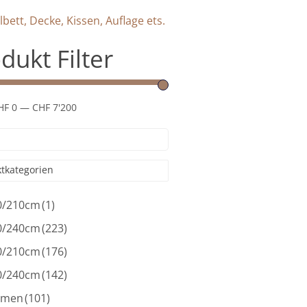
lbett, Decke, Kissen, Auflage ets.
dukt Filter
HF 0
—
CHF 7'200
tkategorien
0/210cm
(1)
0/240cm
(223)
0/210cm
(176)
0/240cm
(142)
umen
(101)