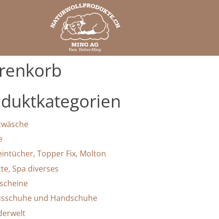
renkorb
duktkategorien
twäsche
e
leintücher, Topper Fix, Molton
tte, Spa diverses
scheine
sschuhe und Handschuhe
derwelt