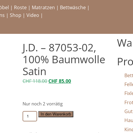
öbel
|
Roste
|
Matratzen
|
Bettwäsche
|
ns
|
Shop
|
Video
|
Wa
J.D. – 87053-02,
100% Baumwolle
Pro
Satin
Bet
Ursprünglicher
Aktueller
CHF
118.00
CHF
85.00
Fell
Preis
Preis
Fix
war:
ist:
Fro
Nur noch 2 vorrätig
CHF 118.00
CHF 85.00.
Gut
J.D.
In den Warenkorb
Hau
-
Kin
87053-