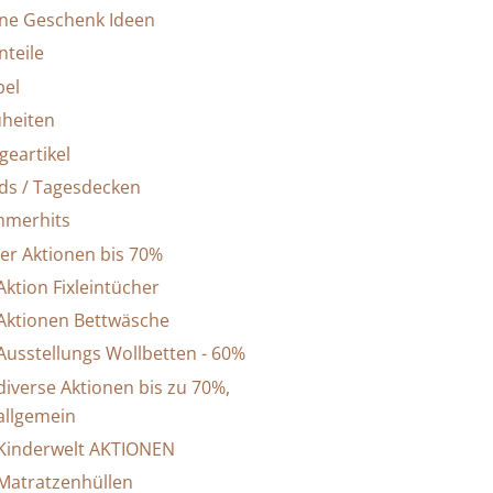
ine Geschenk Ideen
nteile
el
heiten
geartikel
ids / Tagesdecken
merhits
er Aktionen bis 70%
Aktion Fixleintücher
Aktionen Bettwäsche
Ausstellungs Wollbetten - 60%
diverse Aktionen bis zu 70%,
allgemein
Kinderwelt AKTIONEN
Matratzenhüllen