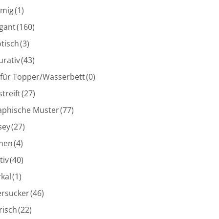
umig
(1)
gant
(160)
tisch
(3)
urativ
(43)
 für Topper/Wasserbett
(0)
treift
(27)
aphische Muster
(77)
sey
(27)
inen
(4)
tiv
(40)
kal
(1)
ersucker
(46)
risch
(22)