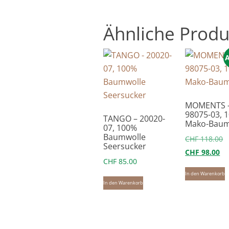
Ähnliche Produ
A
MOMENTS 
98075-03, 
TANGO – 20020-
Mako-Baum
07, 100%
Baumwolle
U
CHF
118.00
Seersucker
Ak
P
CHF
98.00
CHF
85.00
Pr
w
In den Warenkorb
ist
C
In den Warenkorb
CH