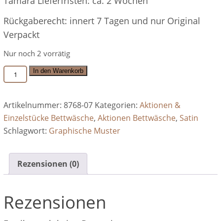
Tamara Lieferfristen: ca. 2 Wochen
Rückgaberecht: innert 7 Tagen und nur Original
Verpackt
Nur noch 2 vorrätig
J.D.
In den Warenkorb
-
8468/07,
Artikelnummer:
8768-07
Kategorien:
Aktionen &
100%
Einzelstücke Bettwäsche
,
Aktionen Bettwäsche
,
Satin
Baumwolle
Schlagwort:
Graphische Muster
Satin
Menge
Rezensionen (0)
Rezensionen