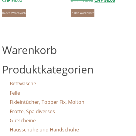
CHF
98.00
CHF
118.00
CHF
98.00
Preis
Preis
In den Warenkorb
In den Warenkorb
war:
ist:
CHF 118.00
CHF 98.00.
Warenkorb
Produktkategorien
Bettwäsche
Felle
Fixleintücher, Topper Fix, Molton
Frotte, Spa diverses
Gutscheine
Hausschuhe und Handschuhe