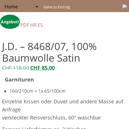
Angebot!
J.D. – 8468/07, 100%
Baumwolle Satin
Ursprünglicher
Aktueller
CHF
118.00
CHF
85.00
Preis
Preis
Garnituren
war:
ist:
160/210cm + 1x 65/100cm
CHF 118.00
CHF 85.00.
Einzelne Kissen oder Duvet und andere Masse auf
Anfrage
versteckter Reisverschluss, 60° waschbar