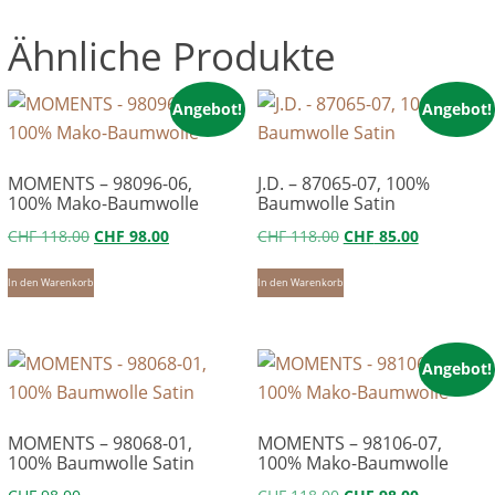
Ähnliche Produkte
Angebot!
Angebot!
MOMENTS – 98096-06,
J.D. – 87065-07, 100%
100% Mako-Baumwolle
Baumwolle Satin
Ursprünglicher
Aktueller
Ursprünglicher
Aktueller
CHF
118.00
CHF
98.00
CHF
118.00
CHF
85.00
Preis
Preis
Preis
Preis
In den Warenkorb
In den Warenkorb
war:
ist:
war:
ist:
CHF 118.00
CHF 98.00.
CHF 118.00
CHF 85.00.
Angebot!
MOMENTS – 98068-01,
MOMENTS – 98106-07,
100% Baumwolle Satin
100% Mako-Baumwolle
Ursprünglicher
Aktueller