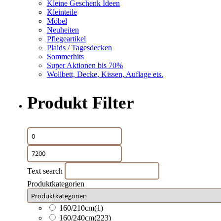
Kleine Geschenk Ideen
Kleinteile
Möbel
Neuheiten
Pflegeartikel
Plaids / Tagesdecken
Sommerhits
Super Aktionen bis 70%
Wollbett, Decke, Kissen, Auflage ets.
Produkt Filter
Text search
Produktkategorien
160/210cm
(1)
160/240cm
(223)