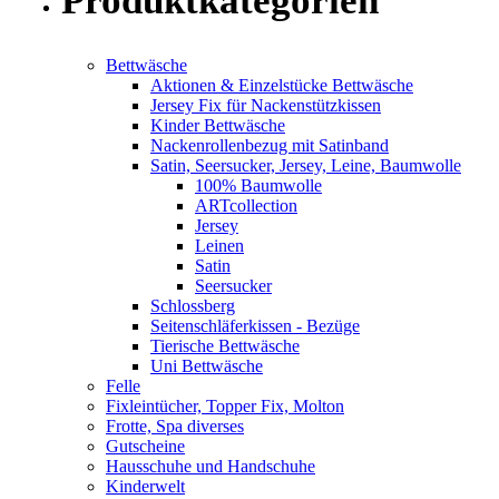
Produktkategorien
Bettwäsche
Aktionen & Einzelstücke Bettwäsche
Jersey Fix für Nackenstützkissen
Kinder Bettwäsche
Nackenrollenbezug mit Satinband
Satin, Seersucker, Jersey, Leine, Baumwolle
100% Baumwolle
ARTcollection
Jersey
Leinen
Satin
Seersucker
Schlossberg
Seitenschläferkissen - Bezüge
Tierische Bettwäsche
Uni Bettwäsche
Felle
Fixleintücher, Topper Fix, Molton
Frotte, Spa diverses
Gutscheine
Hausschuhe und Handschuhe
Kinderwelt