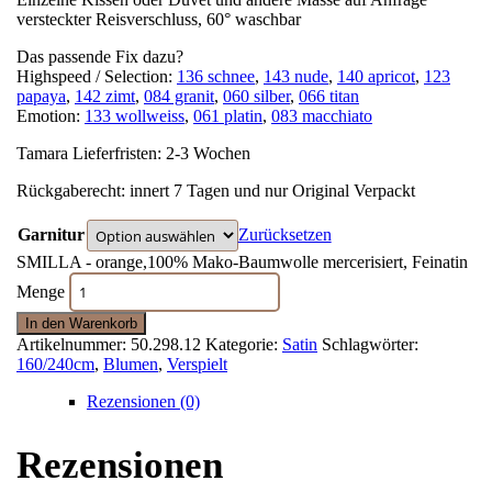
versteckter Reisverschluss, 60° waschbar
Das passende Fix dazu?
Highspeed / Selection:
136 schnee
,
143 nude
,
140 apricot
,
123
papaya
,
142 zimt
,
084 granit
,
060 silber
,
066 titan
Emotion:
133 wollweiss
,
061 platin
,
083 macchiato
Tamara Lieferfristen: 2-3 Wochen
Rückgaberecht: innert 7 Tagen und nur Original Verpackt
Garnitur
Zurücksetzen
SMILLA - orange,100% Mako-Baumwolle mercerisiert, Feinatin
Menge
In den Warenkorb
Artikelnummer:
50.298.12
Kategorie:
Satin
Schlagwörter:
160/240cm
,
Blumen
,
Verspielt
Rezensionen (0)
Rezensionen