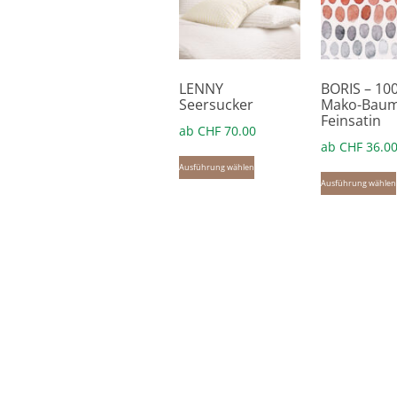
LENNY
BORIS – 10
Seersucker
Mako-Baum
Feinsatin
ab
CHF
70.00
ab
CHF
36.0
Dieses
Ausführung wählen
Produkt
Ausführung wählen
weist
mehrere
Varianten
auf.
Die
Optionen
können
auf
der