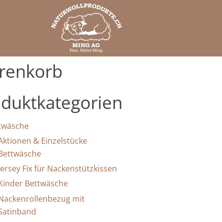
renkorb
duktkategorien
twäsche
Aktionen & Einzelstücke
Bettwäsche
Jersey Fix für Nackenstützkissen
Kinder Bettwäsche
Nackenrollenbezug mit
Satinband