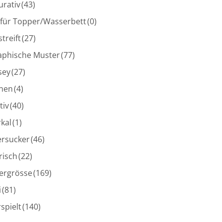
urativ
(43)
 für Topper/Wasserbett
(0)
treift
(27)
aphische Muster
(77)
sey
(27)
inen
(4)
tiv
(40)
kal
(1)
ersucker
(46)
risch
(22)
ergrösse
(169)
i
(81)
spielt
(140)