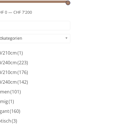
HF 0
—
CHF 7'200
tkategorien
0/210cm
(1)
0/240cm
(223)
0/210cm
(176)
0/240cm
(142)
umen
(101)
umig
(1)
gant
(160)
tisch
(3)