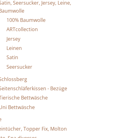
Satin, Seersucker, Jersey, Leine,
Baumwolle
100% Baumwolle
ARTcollection
Jersey
Leinen
Satin
Seersucker
Schlossberg
Seitenschläferkissen - Bezüge
Tierische Bettwäsche
Uni Bettwäsche
e
leintücher, Topper Fix, Molton