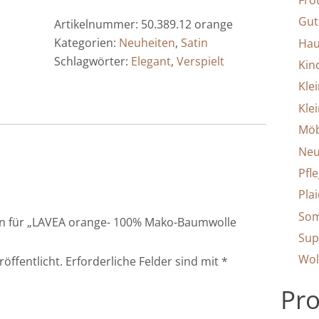
Fro
100%
Gut
Artikelnummer:
50.389.12 orange
Mako-
Kategorien:
Neuheiten
,
Satin
Hau
Baumwolle
Schlagwörter:
Elegant
,
Verspielt
Kin
mercerisiert,
Kle
Feinsatin
Menge
Klei
Möb
Neu
Pfle
Pla
Som
ion für „LAVEA orange- 100% Mako-Baumwolle
Sup
Wol
röffentlicht.
Erforderliche Felder sind mit
*
Pro