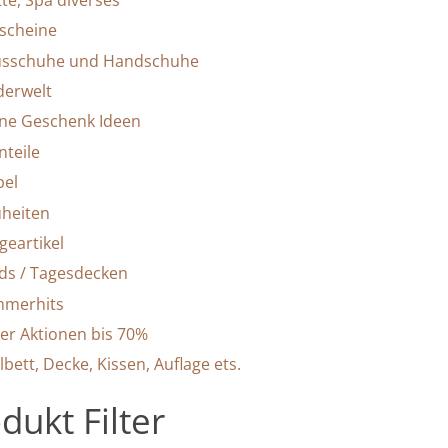
tte, Spa diverses
scheine
sschuhe und Handschuhe
derwelt
ine Geschenk Ideen
nteile
el
heiten
geartikel
ids / Tagesdecken
merhits
er Aktionen bis 70%
lbett, Decke, Kissen, Auflage ets.
dukt Filter