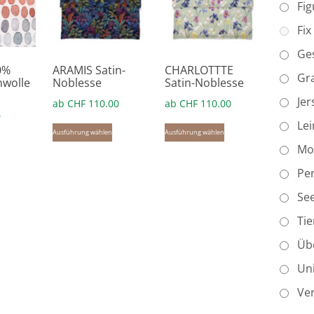
Fig
Fix
Ges
0%
ARAMIS Satin-
CHARLOTTTE
Gr
wolle
Noblesse
Satin-Noblesse
Jer
ab
CHF
110.00
ab
CHF
110.00
0
Dieses
Dieses
Le
Ausführung wählen
Ausführung wählen
Dieses
Produkt
Produkt
Mo
Produkt
weist
weist
Per
weist
mehrere
mehrere
mehrere
Se
Varianten
Varianten
Varianten
auf.
auf.
Tie
auf.
Die
Die
Üb
Die
Optionen
Optionen
Optionen
Un
können
können
können
auf
auf
Ver
auf
der
der