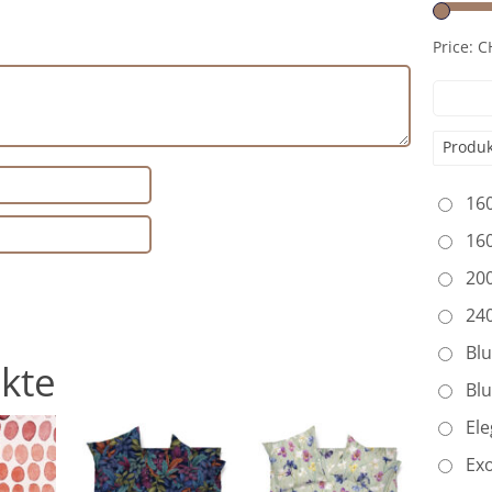
Price:
C
Produk
16
16
20
24
Bl
kte
Bl
Ele
Exo