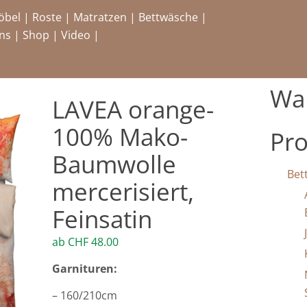
öbel
|
Roste
|
Matratzen
|
Bettwäsche
|
ns
|
Shop
|
Video
|
Wa
LAVEA orange-
100% Mako-
Pro
Baumwolle
Bet
mercerisiert,
Feinsatin
ab
CHF
48.00
Garnituren:
– 160/210cm