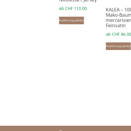
ab
CHF
110.00
KALEA – 1
Mako-Baum
Dieses
mercerisier
Ausführung wählen
Produkt
Feinsatin
weist
ab
CHF
46.0
mehrere
Ausführung wählen
Varianten
auf.
Die
Optionen
können
auf
der
Produktseite
gewählt
werden