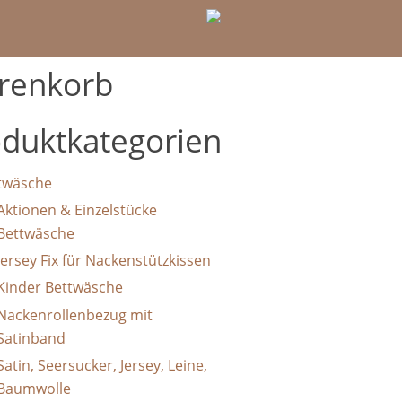
renkorb
duktkategorien
twäsche
Aktionen & Einzelstücke
Bettwäsche
Jersey Fix für Nackenstützkissen
Kinder Bettwäsche
Nackenrollenbezug mit
Satinband
Satin, Seersucker, Jersey, Leine,
Baumwolle