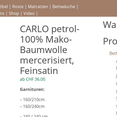
öbel
|
Roste
|
Matratzen
|
Bettwäsche
|
ns
|
Shop
|
Video
|
Wa
CARLO petrol-
100% Mako-
Pro
Baumwolle
Bet
mercerisiert,
Feinsatin
ab
CHF
36.00
Garnituren:
– 160/210cm
– 160/240cm
– 240 / 240 cm