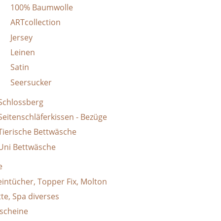
100% Baumwolle
ARTcollection
Jersey
Leinen
Satin
Seersucker
Schlossberg
Seitenschläferkissen - Bezüge
Tierische Bettwäsche
Uni Bettwäsche
e
leintücher, Topper Fix, Molton
tte, Spa diverses
scheine