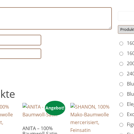
16
16
20
24
Bl
kte
Bl
Ele
Angebot!
Exo
Fig
ANITA – 100%
Baumwoll-Satin