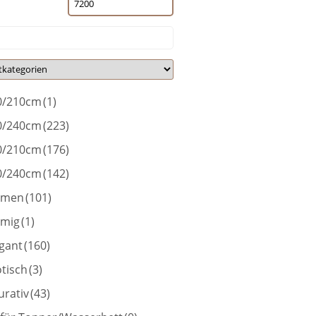
0/210cm
(1)
0/240cm
(223)
0/210cm
(176)
0/240cm
(142)
umen
(101)
umig
(1)
gant
(160)
tisch
(3)
urativ
(43)