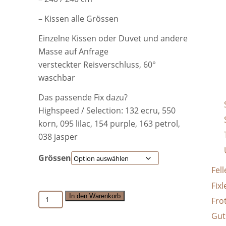
– Kissen alle Grössen
Einzelne Kissen oder Duvet und andere
Masse auf Anfrage
versteckter Reisverschluss, 60°
waschbar
Das passende Fix dazu?
Highspeed / Selection: 132 ecru, 550
korn, 095 lilac, 154 purple, 163 petrol,
038 jasper
Grössen
Fell
Fix
CARLO
In den Warenkorb
Fro
petrol-
Gut
100%