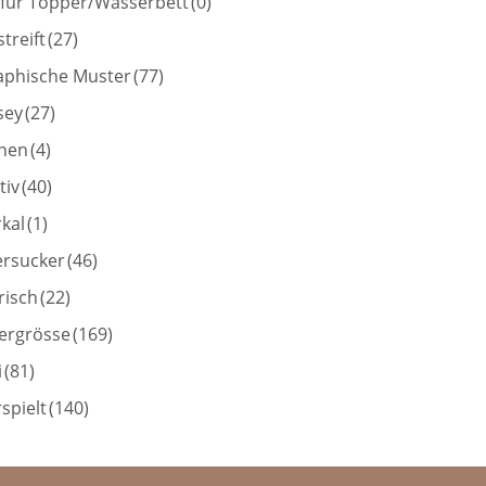
 für Topper/Wasserbett
(0)
treift
(27)
aphische Muster
(77)
sey
(27)
inen
(4)
tiv
(40)
kal
(1)
ersucker
(46)
risch
(22)
ergrösse
(169)
i
(81)
spielt
(140)