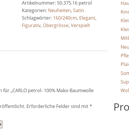
Artikelnummer:
50.375.16 petrol
Hau
Mako-
Kategorien:
Neuheiten
,
Satin
Kin
Baumwolle
Schlagwörter:
160/240cm
,
Elegant
,
Kle
mercerisiert,
Figurativ
,
Übergrösse
,
Verspielt
Feinsatin
Klei
Menge
Möb
Neu
Pfle
Pla
Som
Sup
on für „CARLO petrol- 100% Mako-Baumwolle
Wol
Pro
röffentlicht.
Erforderliche Felder sind mit
*