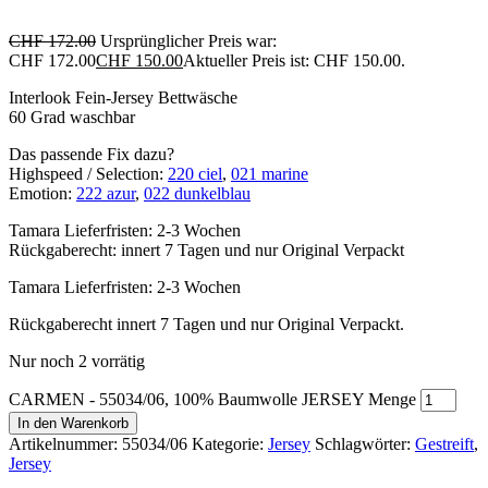
CHF
172.00
Ursprünglicher Preis war:
CHF 172.00
CHF
150.00
Aktueller Preis ist: CHF 150.00.
Interlook Fein-Jersey Bettwäsche
60 Grad waschbar
Das passende Fix dazu?
Highspeed / Selection:
220 ciel
,
021 marine
Emotion:
222 azur
,
022 dunkelblau
Tamara Lieferfristen: 2-3 Wochen
Rückgaberecht: innert 7 Tagen und nur Original Verpackt
Tamara Lieferfristen: 2-3 Wochen
Rückgaberecht innert 7 Tagen und nur Original Verpackt.
Nur noch 2 vorrätig
CARMEN - 55034/06, 100% Baumwolle JERSEY Menge
In den Warenkorb
Artikelnummer:
55034/06
Kategorie:
Jersey
Schlagwörter:
Gestreift
,
Jersey