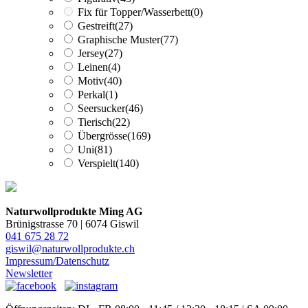
Fix für Topper/Wasserbett
(0)
Gestreift
(27)
Graphische Muster
(77)
Jersey
(27)
Leinen
(4)
Motiv
(40)
Perkal
(1)
Seersucker
(46)
Tierisch
(22)
Übergrösse
(169)
Uni
(81)
Verspielt
(140)
Naturwollprodukte Ming AG
Brünigstrasse 70 | 6074 Giswil
041 675 28 72
giswil@naturwollprodukte.ch
Impressum/Datenschutz
Newsletter