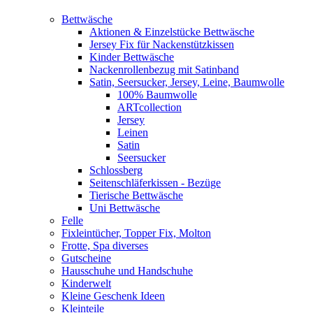
Bettwäsche
Aktionen & Einzelstücke Bettwäsche
Jersey Fix für Nackenstützkissen
Kinder Bettwäsche
Nackenrollenbezug mit Satinband
Satin, Seersucker, Jersey, Leine, Baumwolle
100% Baumwolle
ARTcollection
Jersey
Leinen
Satin
Seersucker
Schlossberg
Seitenschläferkissen - Bezüge
Tierische Bettwäsche
Uni Bettwäsche
Felle
Fixleintücher, Topper Fix, Molton
Frotte, Spa diverses
Gutscheine
Hausschuhe und Handschuhe
Kinderwelt
Kleine Geschenk Ideen
Kleinteile