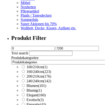
Möbel
Neuheiten
Pflegeartikel
Plaids / Tagesdecken
Sommerhits
Super Aktionen bis 70%
Wollbett, Decke, Kissen, Auflage ets.
Produkt Filter
Text search
Produktkategorien
160/210cm
(1)
160/240cm
(223)
200/210cm
(176)
240/240cm
(142)
Blumen
(101)
Blumig
(1)
Elegant
(160)
Exotisch
(3)
Figurativ
(43)