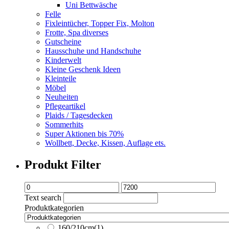
Uni Bettwäsche
Felle
Fixleintücher, Topper Fix, Molton
Frotte, Spa diverses
Gutscheine
Hausschuhe und Handschuhe
Kinderwelt
Kleine Geschenk Ideen
Kleinteile
Möbel
Neuheiten
Pflegeartikel
Plaids / Tagesdecken
Sommerhits
Super Aktionen bis 70%
Wollbett, Decke, Kissen, Auflage ets.
Produkt Filter
Text search
Produktkategorien
160/210cm
(1)