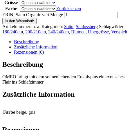
Grösse
Farbe
Zurücksetzen
ERIN, Satin Organic vert Menge
In den Warenkorb
Artikelnummer:
n. a.
Kategorien:
Satin
,
Schlossberg
Schlagwörter:
160/240cm
,
200/210cm
,
240/240cm
,
Blumen
,
Übergrösse
,
Verspielt
Beschreibung
Zusätzliche Information
Rezensionen (0)
Beschreibung
OMEO bringt mit dem sonnenliebenden Eukalyptus ein exotisches
Flair ins Schlafzimmer
Zusätzliche Information
Farbe
beige, gris
Rezensionen