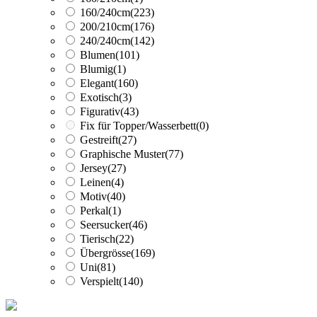
160/240cm
(223)
200/210cm
(176)
240/240cm
(142)
Blumen
(101)
Blumig
(1)
Elegant
(160)
Exotisch
(3)
Figurativ
(43)
Fix für Topper/Wasserbett
(0)
Gestreift
(27)
Graphische Muster
(77)
Jersey
(27)
Leinen
(4)
Motiv
(40)
Perkal
(1)
Seersucker
(46)
Tierisch
(22)
Übergrösse
(169)
Uni
(81)
Verspielt
(140)