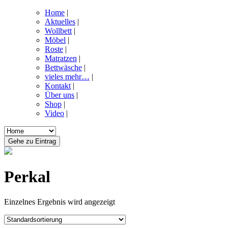
Home
|
Aktuelles
|
Wollbett
|
Möbel
|
Roste
|
Matratzen
|
Bettwäsche
|
vieles mehr…
|
Kontakt
|
Über uns
|
Shop
|
Video
|
Perkal
Einzelnes Ergebnis wird angezeigt